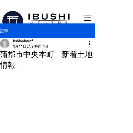
0533-56-2763
【蒲郡市の売買仲介専門不動産会社​】
記事
hshinohara6
3月11日
読了時間: 1分
蒲郡市中央本町 新着土地
情報