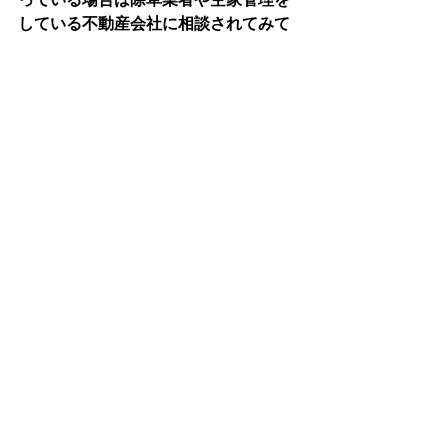
している不動産会社に相談されてみて
はいかがでしょうか。
空き家や空き地でお困りごとがありま
したら、お気軽にご相談下さい。
さいごに
今日は久しぶりに会う先輩に高級なお
寿司屋さんに連れて行って頂き、
ご馳走してもらいました。写真を取り
忘れましたが、碧南市のすし大という
お店。
雰囲気も堅苦しくなく、おしゃれなお
店でとても美味しくまた行きたいと思
います。