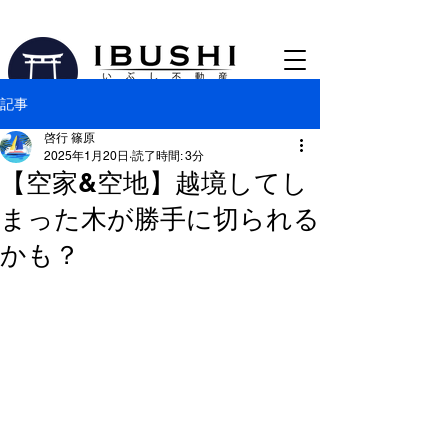
0533-56-2763
【蒲郡市の売買仲介専門不動産会社​】
記事
啓行 篠原
2025年1月20日
読了時間: 3分
【空家&空地】越境してし
まった木が勝手に切られる
かも？