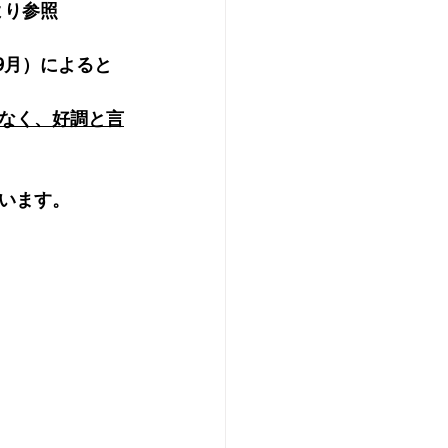
より参照
9月）によると
なく、好調と言
います。